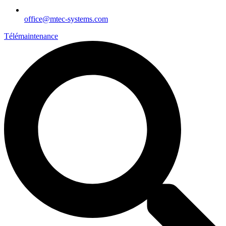
office@mtec-systems.com
Télémaintenance